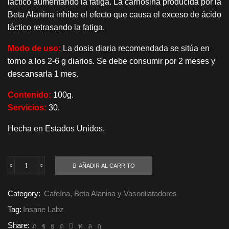
láctico aumentando la fatiga. La carnosina producida por la
Beta Alanina inhibe el efecto que causa el exceso de ácido
láctico retrasando la fatiga.
Modo de uso:
La dosis diaria recomendada se sitúa en
torno a los 2-6 g diarios. Se debe consumir por 2 meses y
descansarla 1 mes.
Contenido:
100g.
Servicios:
30.
Hecha en Estados Unidos.
AÑADIR AL CARRITO
Beta
Alanina
Insane
Category:
Cafeína, Beta Alanina y Vasodilatadores
Labz
100g
Tag:
Insane Labz
cantidad
Share: