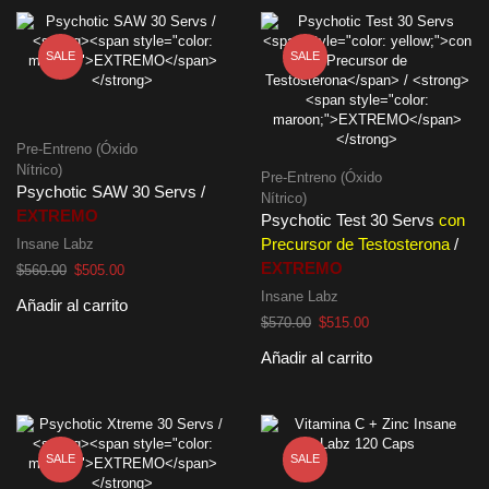
$800.00.
$720.00.
$550.00.
$495.00.
SALE
SALE
Pre-Entreno (Óxido
Nítrico)
Pre-Entreno (Óxido
Psychotic SAW 30 Servs /
Nítrico)
EXTREMO
Psychotic Test 30 Servs
con
Insane Labz
Precursor de Testosterona
/
EXTREMO
El
El
$
560.00
$
505.00
precio
precio
Insane Labz
Añadir al carrito
original
actual
El
El
$
570.00
$
515.00
era:
es:
precio
precio
$560.00.
$505.00.
Añadir al carrito
original
actual
era:
es:
$570.00.
$515.00.
SALE
SALE