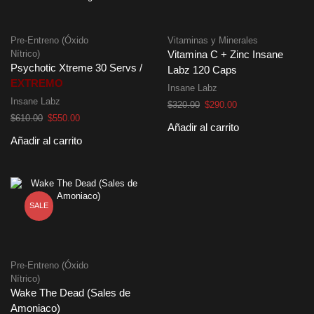
Pre-Entreno (Óxido
Vitaminas y Minerales
Nítrico)
Vitamina C + Zinc Insane
Psychotic Xtreme 30 Servs /
Labz 120 Caps
EXTREMO
Insane Labz
Insane Labz
El
El
$
320.00
$
290.00
El
El
precio
precio
$
610.00
$
550.00
Añadir al carrito
precio
precio
original
actual
Añadir al carrito
original
actual
era:
es:
era:
es:
$320.00.
$290.00.
$610.00.
$550.00.
SALE
Pre-Entreno (Óxido
Nítrico)
Wake The Dead (Sales de
Amoniaco)