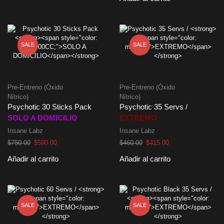
era:
es:
original
actual
$340.00.
$310.00.
era:
es:
$610.00.
$550.00.
SALE
SALE
Pre-Entreno (Óxido
Pre-Entreno (Óxido
Nítrico)
Nítrico)
Psychotic 30 Sticks Pack
Psychotic 35 Servs /
SOLO A DOMICILIO
EXTREMO
Insane Labz
Insane Labz
El
El
El
El
$
750.00
$
590.00
$
460.00
$
415.00
precio
precio
precio
precio
Añadir al carrito
Añadir al carrito
original
actual
original
actual
era:
es:
era:
es:
$750.00.
$590.00.
$460.00.
$415.00.
SALE
SALE