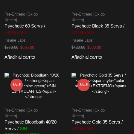
Pre-Entreno (Óxido
Pre-Entreno (Óxido
Nítrico)
Nítrico)
Psychotic 60 Servs /
Psychotic Black 35 Servs /
EXTREMO
EXTREMO
Insane Labz
Insane Labz
El
El
El
El
$
770.00
$
695.00
$
420.00
$
380.00
precio
precio
precio
precio
Añadir al carrito
Añadir al carrito
original
actual
original
actual
era:
es:
era:
es:
$770.00.
$695.00.
$420.00.
$380.00.
SALE
SALE
Pre-Entreno (Óxido
Pre-Entreno (Óxido
Nítrico)
Nítrico)
Psychotic Bloodbath 40/20
Psychotic Gold 35 Servs /
Servs /
SIN
EXTREMO