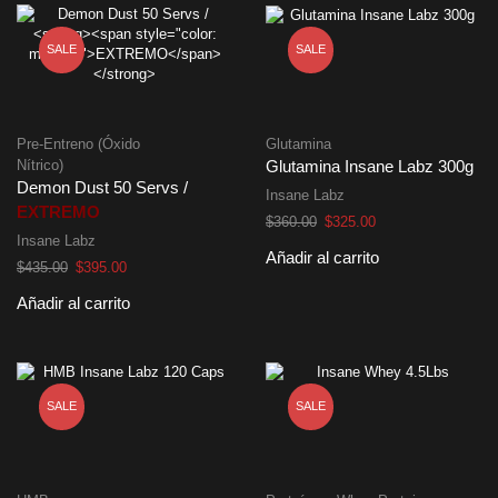
SALE
SALE
Pre-Entreno (Óxido
Glutamina
Nítrico)
Glutamina Insane Labz 300g
Demon Dust 50 Servs /
Insane Labz
EXTREMO
El
El
$
360.00
$
325.00
Insane Labz
precio
precio
Añadir al carrito
original
actual
El
El
$
435.00
$
395.00
era:
es:
precio
precio
Añadir al carrito
$360.00.
$325.00.
original
actual
era:
es:
$435.00.
$395.00.
SALE
SALE