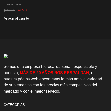
Insane Labz
El
El
$
315.00
$
285.00
precio
precio
Añadir al carrito
original
actual
era:
es:
$315.00.
$285.00.
Somos una empresa hidrocálida seria, responsable y
honesta,
MÁS DE 20 AÑOS NOS RESPALDAN
, en
nuestra página web encontraras la más amplia variedad
de suplementos con los precios más competitivos del
mercado y con el mejor servicio.
CATEGORÍAS