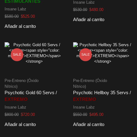
ESTIMULANTES
Insane Labz
Insane Labz
El
El
$
530.00
$
480.00
precio
precio
El
El
$
580.00
$
525.00
Añadir al carrito
original
actual
precio
precio
Añadir al carrito
era:
es:
original
actual
$530.00.
$480.00.
era:
es:
$580.00.
$525.00.
SALE
SALE
Pre-Entreno (Óxido
Pre-Entreno (Óxido
Nítrico)
Nítrico)
Psychotic Gold 60 Servs /
Psychotic Hellboy 35 Servs /
EXTREMO
EXTREMO
Insane Labz
Insane Labz
El
El
El
El
$
800.00
$
720.00
$
550.00
$
495.00
precio
precio
precio
precio
Añadir al carrito
Añadir al carrito
original
actual
original
actual
era:
es:
era:
es: