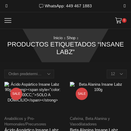
WhatsApp: 449 467 1883
0
Inicio
Shop
PRODUCTOS ETIQUETADOS “INSANE
LABZ”
Products
per
page
SALE
SALE
Anabólicos y Pro-
Cafeína, Beta Alanina y
Hormonales/Precursores
Vasodilatadores
Ácido Aspártico Insane Labz
Beta Alanina Insane Labz