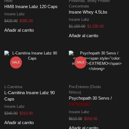
HMB
Proteínas
,
Whey Protein
Concentrate
HMB Insane Labz 120 Caps
Insane Whey 4.5Lbs
Insane Labz
Insane Labz
El
El
$
425.00
$
385.00
precio
precio
El
El
$
1,150.00
$
1,035.00
Añadir al carrito
original
actual
precio
precio
Añadir al carrito
era:
es:
original
actual
$425.00.
$385.00.
era:
es:
$1,150.00.
$1,035.00.
SALE
SALE
L-Carnitina
Pre-Entreno (Óxido
Nítrico)
L-Carnitina Insane Labz 90
Psychopath 30 Servs /
Caps
EXTREMO
Insane Labz
Insane Labz
El
El
$
340.00
$
310.00
precio
precio
El
El
$
610.00
$
550.00
Añadir al carrito
original
actual
precio
precio
Añadir al carrito