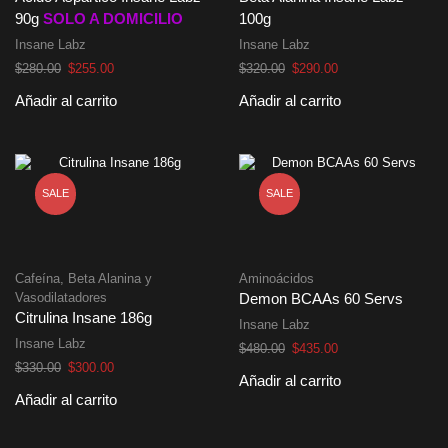
90g
SOLO A DOMICILIO
100g
Insane Labz
Insane Labz
El
El
El
El
$
280.00
$
255.00
$
320.00
$
290.00
precio
precio
precio
precio
Añadir al carrito
Añadir al carrito
original
actual
original
actual
era:
es:
era:
es:
$280.00.
$255.00.
$320.00.
$290.00.
SALE
SALE
Cafeína, Beta Alanina y
Aminoácidos
Vasodilatadores
Demon BCAAs 60 Servs
Citrulina Insane 186g
Insane Labz
Insane Labz
El
El
$
480.00
$
435.00
El
El
precio
precio
$
330.00
$
300.00
Añadir al carrito
precio
precio
original
actual
Añadir al carrito
original
actual
era:
es:
era:
es:
$480.00.
$435.00.
$330.00.
$300.00.