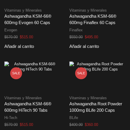
Vitaminas y Minerales
Vitaminas y Minerales
Ashwagandha KSM-66®
Ashwagandha KSM-66®
600mg Evogen 60 Caps
600mg Finaflex 60 Caps
Evogen
Finaflex
El
El
El
El
$
570.00
$
515.00
$
550.00
$
495.00
precio
precio
precio
precio
Añadir al carrito
Añadir al carrito
original
actual
original
actual
era:
es:
era:
es:
$570.00.
$515.00.
$550.00.
$495.00.
SALE
SALE
Vitaminas y Minerales
Vitaminas y Minerales
Ashwagandha KSM-66®
Ashwagandha Root Powder
600mg HiTech 90 Tabs
1000mg BLife 200 Caps
Hi-Tech
BLife
El
El
El
El
$
570.00
$
515.00
$
400.00
$
360.00
precio
precio
precio
precio