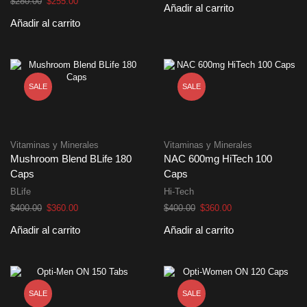
El
El
$
280.00
$
255.00
Añadir al carrito
original
actual
precio
precio
Añadir al carrito
era:
es:
original
actual
$320.00.
$290.00.
era:
es:
$280.00.
$255.00.
SALE
SALE
Vitaminas y Minerales
Vitaminas y Minerales
Mushroom Blend BLife 180
NAC 600mg HiTech 100
Caps
Caps
BLife
Hi-Tech
El
El
El
El
$
400.00
$
360.00
$
400.00
$
360.00
precio
precio
precio
precio
Añadir al carrito
Añadir al carrito
original
actual
original
actual
era:
es:
era:
es:
$400.00.
$360.00.
$400.00.
$360.00.
SALE
SALE