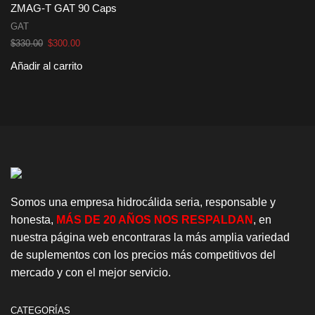
ZMAG-T GAT 90 Caps
GAT
El
El
$
330.00
$
300.00
precio
precio
Añadir al carrito
original
actual
era:
es:
$330.00.
$300.00.
Somos una empresa hidrocálida seria, responsable y
honesta,
MÁS DE 20 AÑOS NOS RESPALDAN
, en
nuestra página web encontraras la más amplia variedad
de suplementos con los precios más competitivos del
mercado y con el mejor servicio.
CATEGORÍAS