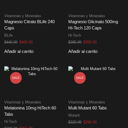
Vitaminas y Minerales
Vitaminas y Minerales
Magnesio Citrato BLife 240
Magnesio Glicinato 500mg
Caps
Hi-Tech 120 Caps
BLife
Hi-Tech
El
El
El
El
$
440.00
$
400.00
$
385.00
$
350.00
precio
precio
precio
precio
Añadir al carrito
Añadir al carrito
original
actual
original
actual
era:
es:
era:
es:
$440.00.
$400.00.
$385.00.
$350.00.
SALE
SALE
Vitaminas y Minerales
Vitaminas y Minerales
Melatonina 10mg HiTech 60
Multi Mutant 60 Tabs
Tabs
Mutant
Hi-Tech
El
El
$
320.00
$
290.00
precio
precio