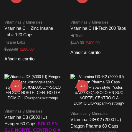
Vitaminas y Minerales
Vitaminas y Minerales
Vitamina C + Zinc Insane
Vitamina C Hi-Tech 200 Tabs
Labz 120 Caps
Hi-Tech
Insane Labz
El
El
$
440.00
$
400.00
precio
precio
El
El
$
320.00
$
290.00
Añadir al carrito
original
actual
precio
precio
Añadir al carrito
era:
es:
original
actual
$440.00.
$400.00.
era:
es:
$320.00.
$290.00.
SALE
SALE
Vitaminas y Minerales
Vitaminas y Minerales
Vitamina D3 (5000 IU)
Vitamina D3+K2 (2000 IU)
Evogen 60 Caps
SOLO EN
Dragon Pharma 60 Caps
SUC NORTE, CENTRO O A