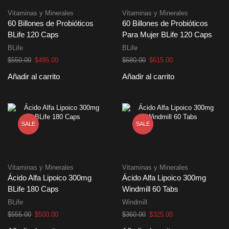
Vitaminas y Minerales
Vitaminas y Minerales
60 Billones de Probióticos
60 Billones de Probióticos
BLife 120 Caps
Para Mujer BLife 120 Caps
BLife
BLife
El
El
El
El
$
550.00
$
495.00
$
680.00
$
615.00
precio
precio
precio
precio
Añadir al carrito
Añadir al carrito
original
actual
original
actual
era:
es:
era:
es:
$550.00.
$495.00.
$680.00.
$615.00.
SALE
SALE
Vitaminas y Minerales
Vitaminas y Minerales
Ácido Alfa Lipoico 300mg
Ácido Alfa Lipoico 300mg
BLife 180 Caps
Windmill 60 Tabs
BLife
Windmill
El
El
El
El
$
555.00
$
500.00
$
360.00
$
325.00
precio
precio
precio
precio