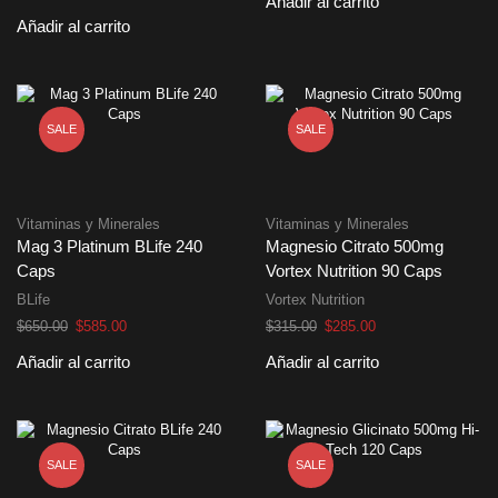
Añadir al carrito
original
actual
precio
precio
Añadir al carrito
era:
es:
original
actual
$480.00.
$435.00.
era:
es:
$990.00.
$895.00.
SALE
SALE
Vitaminas y Minerales
Vitaminas y Minerales
Mag 3 Platinum BLife 240
Magnesio Citrato 500mg
Caps
Vortex Nutrition 90 Caps
BLife
Vortex Nutrition
El
El
El
El
$
650.00
$
585.00
$
315.00
$
285.00
precio
precio
precio
precio
Añadir al carrito
Añadir al carrito
original
actual
original
actual
era:
es:
era:
es:
$650.00.
$585.00.
$315.00.
$285.00.
SALE
SALE