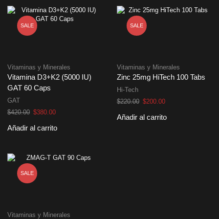
$445.00.
$400.00.
$350.00.
$315.00.
SALE
SALE
Vitaminas y Minerales
Vitaminas y Minerales
Vitamina D3+K2 (5000 IU)
Zinc 25mg HiTech 100 Tabs
GAT 60 Caps
Hi-Tech
GAT
El
El
$
220.00
$
200.00
precio
precio
El
El
$
420.00
$
380.00
Añadir al carrito
original
actual
precio
precio
Añadir al carrito
era:
es:
original
actual
$220.00.
$200.00.
era:
es:
$420.00.
$380.00.
SALE
Vitaminas y Minerales