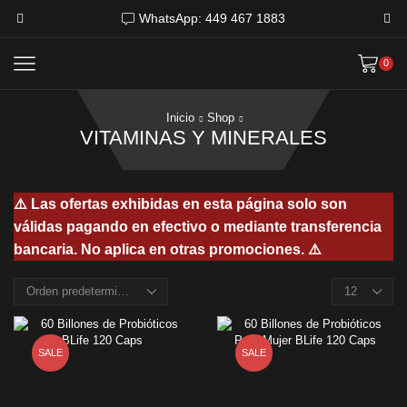
WhatsApp: 449 467 1883
0
Inicio
Shop
VITAMINAS Y MINERALES
⚠️ Las ofertas exhibidas en esta página solo son
válidas pagando en efectivo o mediante transferencia
bancaria. No aplica en otras promociones. ⚠️
Products
per
page
SALE
SALE