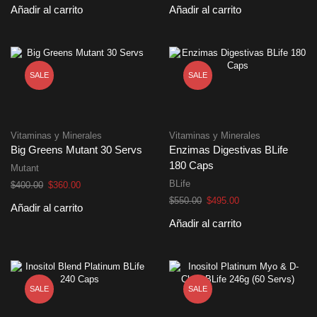
Añadir al carrito
Añadir al carrito
original
actual
original
actual
era:
es:
era:
es:
$570.00.
$515.00.
$400.00.
$360.00.
SALE
SALE
Vitaminas y Minerales
Vitaminas y Minerales
Big Greens Mutant 30 Servs
Enzimas Digestivas BLife
180 Caps
Mutant
BLife
El
El
$
400.00
$
360.00
precio
precio
El
El
$
550.00
$
495.00
Añadir al carrito
original
actual
precio
precio
Añadir al carrito
era:
es:
original
actual
$400.00.
$360.00.
era:
es:
$550.00.
$495.00.
SALE
SALE