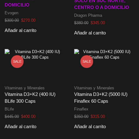
SOLO EN SUC NORTE,
DOMICILIO
CENTRO O A DOMICILIO
Evogen
Dragon Pharma
El
El
$
300.00
$
270.00
El
El
$
380.00
$
345.00
precio
precio
precio
precio
Añadir al carrito
original
actual
Añadir al carrito
original
actual
era:
es:
era:
es:
$300.00.
$270.00.
$380.00.
$345.00.
SALE
SALE
Vitaminas y Minerales
Vitaminas y Minerales
Vitamina D3+K2 (400 IU)
Vitamina D3+K2 (5000 IU)
BLife 300 Caps
Finaflex 60 Caps
BLife
Finaflex
El
El
El
El
$
445.00
$
400.00
$
350.00
$
315.00
precio
precio
precio
precio
Añadir al carrito
Añadir al carrito
original
actual
original
actual
era:
es:
era:
es: