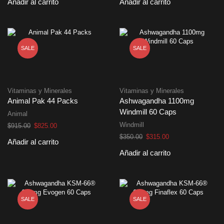
Añadir al carrito
Añadir al carrito
original
actual
original
actual
era:
es:
era:
es:
$555.00.
$500.00.
$360.00.
$325.00.
SALE
SALE
Vitaminas y Minerales
Vitaminas y Minerales
Animal Pak 44 Packs
Ashwagandha 1100mg
Windmill 60 Caps
Animal
Windmill
El
El
$
915.00
$
825.00
precio
precio
El
El
$
350.00
$
315.00
Añadir al carrito
original
actual
precio
precio
Añadir al carrito
era:
es:
original
actual
$915.00.
$825.00.
era:
es:
$350.00.
$315.00.
SALE
SALE