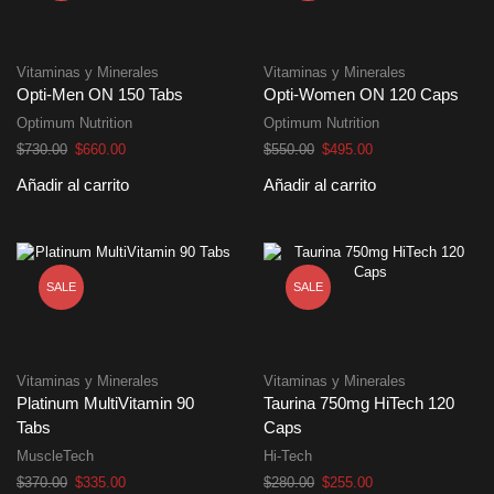
Vitaminas y Minerales
Vitaminas y Minerales
Opti-Men ON 150 Tabs
Opti-Women ON 120 Caps
Optimum Nutrition
Optimum Nutrition
El
El
El
El
$
730.00
$
660.00
$
550.00
$
495.00
precio
precio
precio
precio
Añadir al carrito
Añadir al carrito
original
actual
original
actual
era:
es:
era:
es:
$730.00.
$660.00.
$550.00.
$495.00.
SALE
SALE
Vitaminas y Minerales
Vitaminas y Minerales
Platinum MultiVitamin 90
Taurina 750mg HiTech 120
Tabs
Caps
MuscleTech
Hi-Tech
El
El
El
El
$
370.00
$
335.00
$
280.00
$
255.00