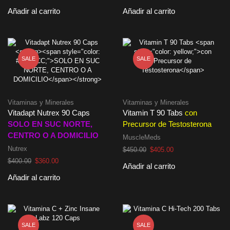
precio
precio
precio
precio
Añadir al carrito
Añadir al carrito
original
actual
original
actual
era:
es:
era:
es:
$370.00.
$335.00.
$280.00.
$255.00.
SALE
SALE
Vitaminas y Minerales
Vitaminas y Minerales
Vitadapt Nutrex 90 Caps
Vitamin T 90 Tabs
con
SOLO EN SUC NORTE,
Precursor de Testosterona
CENTRO O A DOMICILIO
MuscleMeds
Nutrex
El
El
$
450.00
$
405.00
precio
precio
El
El
$
400.00
$
360.00
Añadir al carrito
original
actual
precio
precio
Añadir al carrito
era:
es:
original
actual
$450.00.
$405.00.
era:
es:
$400.00.
$360.00.
SALE
SALE