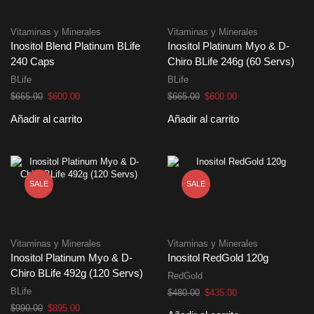
Vitaminas y Minerales
Vitaminas y Minerales
Inositol Blend Platinum BLife
Inositol Platinum Myo & D-
240 Caps
Chiro BLife 246g (60 Servs)
BLife
BLife
El
El
El
El
$
665.00
$
600.00
$
665.00
$
600.00
precio
precio
precio
precio
Añadir al carrito
Añadir al carrito
original
actual
original
actual
era:
es:
era:
es:
$665.00.
$600.00.
$665.00.
$600.00.
SALE
SALE
Vitaminas y Minerales
Vitaminas y Minerales
Inositol Platinum Myo & D-
Inositol RedGold 120g
Chiro BLife 492g (120 Servs)
RedGold
BLife
El
El
$
480.00
$
435.00
precio
precio
El
El
$
990.00
$
895.00