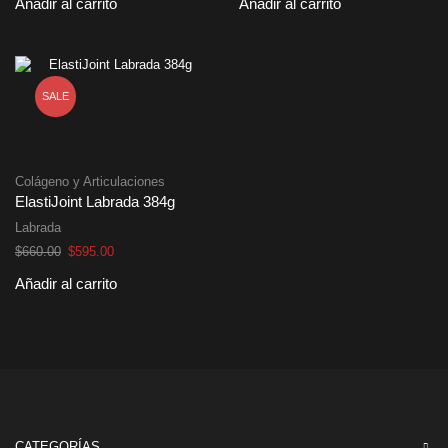
Añadir al carrito
Añadir al carrito
original
actual
original
actual
era:
es:
era:
es:
$680.00.
$615.00.
$720.00.
$650.00.
SALE
Colágeno y Articulaciones
ElastiJoint Labrada 384g
Labrada
El
El
$
660.00
$
595.00
precio
precio
Añadir al carrito
original
actual
era:
es:
$660.00.
$595.00.
CATEGORÍAS