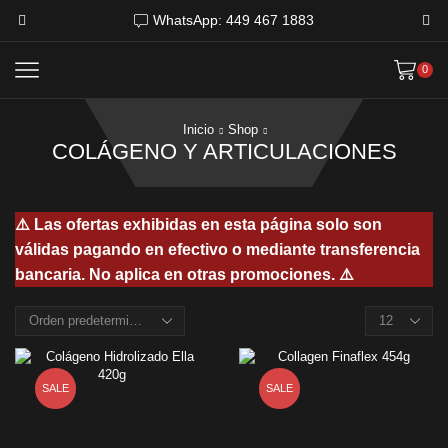
WhatsApp: 449 467 1883
0
Inicio
Shop
COLÁGENO Y ARTICULACIONES
⚠️ Las ofertas exhibidas en esta página solo son
válidas pagando en efectivo o mediante transferencia
bancaria. No aplica en otras promociones. ⚠️
Products
per
page
SALE
SALE