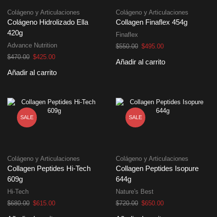
Colágeno y Articulaciones
Colágeno y Articulaciones
Colágeno Hidrolizado Ella
Collagen Finaflex 454g
420g
Finaflex
Advance Nutrition
El
El
$
550.00
$
495.00
precio
precio
El
El
$
470.00
$
425.00
Añadir al carrito
original
actual
precio
precio
Añadir al carrito
era:
es:
original
actual
$550.00.
$495.00.
era:
es:
$470.00.
$425.00.
SALE
SALE
Colágeno y Articulaciones
Colágeno y Articulaciones
Collagen Peptides Hi-Tech
Collagen Peptides Isopure
609g
644g
Hi-Tech
Nature's Best
El
El
El
El
$
680.00
$
615.00
$
720.00
$
650.00
precio
precio
precio
precio