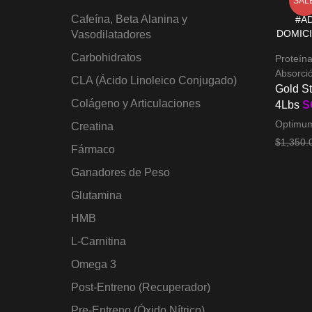
SAL
Cafeína, Beta Alanina y
Vasodilatadores
Carbohidratos
Proteín
Absorci
CLA (Ácido Linoleico Conjugado)
Gold S
Colágeno y Articulaciones
4Lbs
S
Optimum
Creatina
$
1,350.
Fármaco
Añadir a
Ganadores de Peso
Glutamina
HMB
L-Carnitina
Omega 3
Post-Entreno (Recuperador)
Pre-Entreno (Óxido Nítrico)