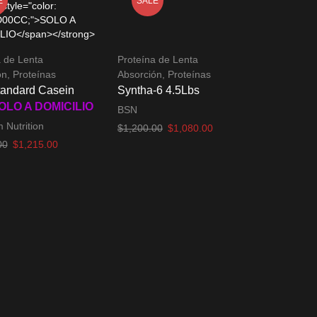
E
SALE
a de Lenta
Proteína de Lenta
ón
,
Proteínas
Absorción
,
Proteínas
tandard Casein
Syntha-6 4.5Lbs
OLO A DOMICILIO
BSN
 Nutrition
El
El
$
1,200.00
$
1,080.00
precio
precio
El
El
00
$
1,215.00
Añadir al carrito
original
actual
precio
precio
l carrito
era:
es:
original
actual
$1,200.00.
$1,080.00.
era:
es:
$1,350.00.
$1,215.00.