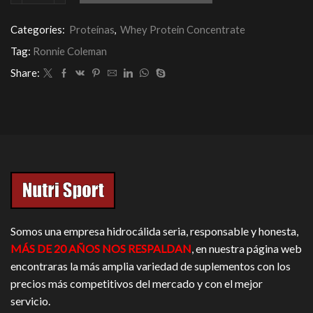
Whey
XXL
Categories:
Proteínas
,
Whey Protein Concentrate
4Lbs
cantidad
Tag:
Ronnie Coleman
Share:
Somos una empresa hidrocálida seria, responsable y honesta,
MÁS DE 20 AÑOS NOS RESPALDAN
, en nuestra página web
encontraras la más amplia variedad de suplementos con los
precios más competitivos del mercado y con el mejor
servicio.