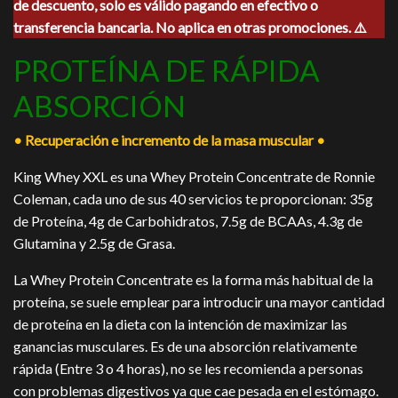
de descuento, solo es válido pagando en efectivo o
era:
es:
$1,000.00.
$900.00.
transferencia bancaria. No aplica en otras promociones. ⚠️
PROTEÍNA DE RÁPIDA
ABSORCIÓN
• Recuperación e incremento de la masa muscular •
King Whey XXL es una Whey Protein Concentrate de Ronnie
Coleman, cada uno de sus 40 servicios te proporcionan: 35g
de Proteína, 4g de Carbohidratos, 7.5g de BCAAs, 4.3g de
Glutamina y 2.5g de Grasa.
La Whey Protein Concentrate es la forma más habitual de la
proteína, se suele emplear para introducir una mayor cantidad
de proteína en la dieta con la intención de maximizar las
ganancias musculares. Es de una absorción relativamente
rápida (Entre 3 o 4 horas), no se les recomienda a personas
con problemas digestivos ya que cae pesada en el estómago.