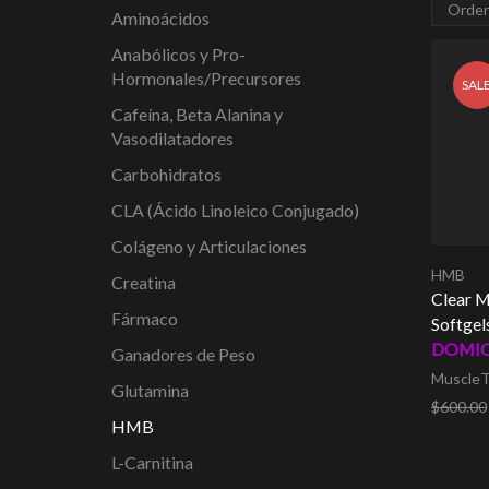
Aminoácidos
Anabólicos y Pro-
Hormonales/Precursores
SAL
Cafeína, Beta Alanina y
Vasodilatadores
Carbohidratos
CLA (Ácido Linoleico Conjugado)
Colágeno y Articulaciones
HMB
Creatina
Clear 
Fármaco
Softgel
DOMIC
Ganadores de Peso
Muscle
Glutamina
$
600.00
HMB
Añadir a
L-Carnitina