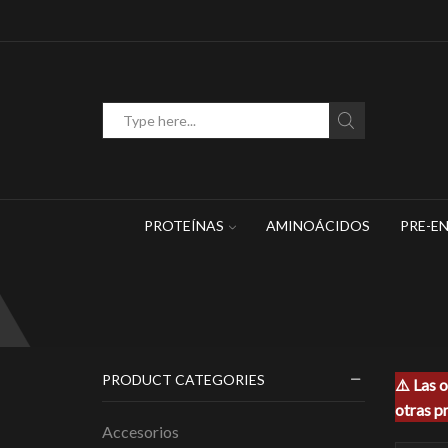
Search
input
PROTEÍNAS
AMINOÁCIDOS
PRE-E
PRODUCT CATEGORIES
⚠️ Las 
otras p
Accesorios