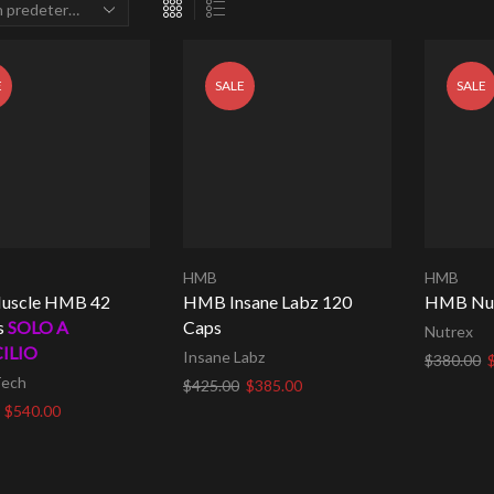
E
SALE
SALE
HMB
HMB
Muscle HMB 42
HMB Insane Labz 120
HMB Nut
s
SOLO A
Caps
Nutrex
ILIO
Insane Labz
E
$
380.00
Tech
p
El
El
$
425.00
$
385.00
Añadir al
o
precio
precio
El
El
$
540.00
Añadir al carrito
e
original
actual
precio
precio
l carrito
$
era:
es:
original
actual
$425.00.
$385.00.
era:
es: