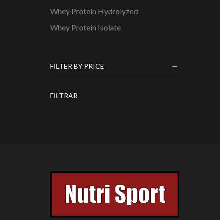
Whey Protein Hydrolyzed
Whey Protein Isolate
FILTER BY PRICE
Precio
Precio
FILTRAR
mínimo
máximo