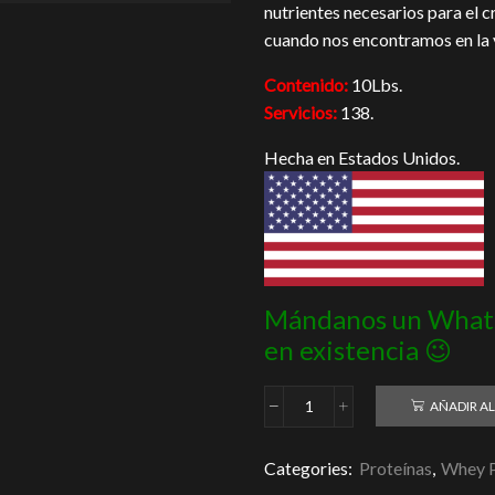
nutrientes necesarios para el 
cuando nos encontramos en la v
Contenido:
10Lbs.
Servicios:
138.
Hecha en Estados Unidos.
Mándanos un Whats
en existencia 😉
AÑADIR AL
King
Whey
10Lbs
Categories:
Proteínas
,
Whey P
cantidad