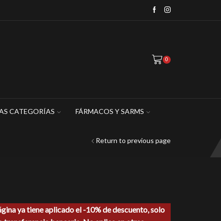
WhatsApp: 449 467 1883
0
AS CATEGORÍAS
FÁRMACOS Y SARMS
Return to previous page
cio
ágina ya tiene aplicado el -10% de descuento, solo
ual