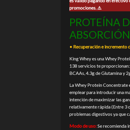
es válido pagando en efectivo 
era:
es:
promociones. ⚠️
$1,775.00.
$1,
PROTEÍNA D
ABSORCIÓN
• Recuperación e incremento d
King Whey es una Whey Protei
138 servicios te proporcionan:
BCAAs, 4.3g de Glutamina y 2g
La Whey Protein Concentrate es
emplear para introducir una ma
intención de maximizar las gan
relativamente rápida (Entre 3 
problemas digestivos ya que c
Modo de uso:
Se recomienda ing