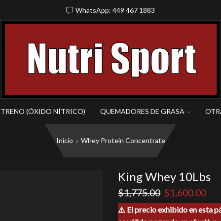
WhatsApp: 449 467 1883
NTRENO (ÓXIDO NÍTRICO)
QUEMADORES DE GRASA
OTR
Inicio
Whey Protein Concentrate
King Whey 10Lbs
El
El
$
1,775.00
$
1,600.00
precio
pre
⚠️ El precio exhibido en esta p
original
act