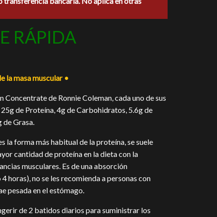
o transferencia bancaria. No aplica en otras
600.00.
E RÁPIDA
e la masa muscular •
n Concentrate de Ronnie Coleman, cada uno de sus
 25g de Proteína, 4g de Carbohidratos, 5.6g de
 de Grasa.
 la forma más habitual de la proteína, se suele
yor cantidad de proteína en la dieta con la
ancias musculares. Es de una absorción
o 4 horas), no se les recomienda a personas con
ae pesada en el estómago.
erir de 2 batidos diarios para suministrar los