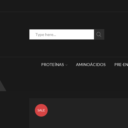
WhatsApp: 449 467 1883
Search
input
PROTEÍNAS
AMINOÁCIDOS
PRE-E
SALE