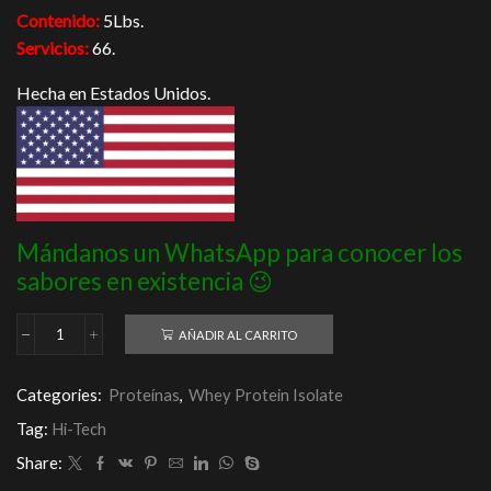
Contenido:
5Lbs.
Servicios:
66.
Hecha en Estados Unidos.
Mándanos un WhatsApp para conocer los
sabores en existencia 😉
AÑADIR AL CARRITO
ISOMorph
28
APS
Categories:
Proteínas
,
Whey Protein Isolate
5Lbs
cantidad
Tag:
Hi-Tech
Share: