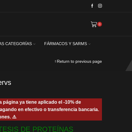
0
AS CATEGORÍAS
FÁRMACOS Y SARMS
Return to previous page
ervs
a página ya tiene aplicado el -10% de
agando en efectivo o transferencia bancaria.
ones. ⚠️
00.
TESIS DE PROTEÍNAS