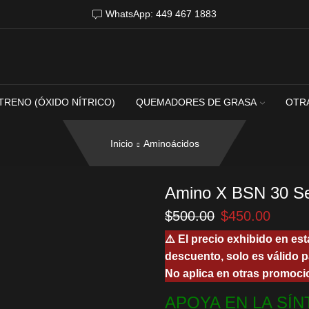
WhatsApp: 449 467 1883
TRENO (ÓXIDO NÍTRICO)
QUEMADORES DE GRASA
OTR
Inicio
Aminoácidos
Amino X BSN 30 S
El
El
$
500.00
$
450.00
precio
precio
⚠️ El precio exhibido en est
original
actual
descuento, solo es válido p
era:
es:
No aplica en otras promoci
$500.00.
$450.
APOYA EN LA SÍN