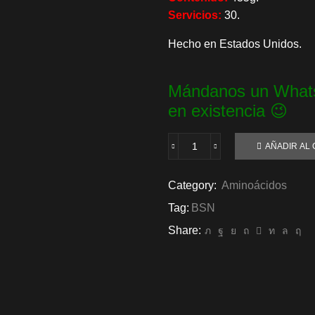
Servicios:
30.
Hecho en Estados Unidos.
Mándanos un Whats
en existencia 😉
AÑADIR AL 
Amino
X
BSN
Category:
Aminoácidos
30
Tag:
BSN
Servs
cantidad
Share: