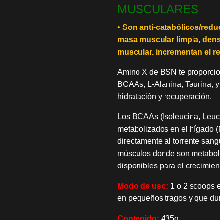
MUSCULARES
• Son anti-catabólicos/red
masa muscular limpia, dens
muscular, incrementan el re
Amino X de BSN te proporcio
BCAAs, L-Alanina, Taurina, y
hidratación y recuperación.
Los BCAAs (Isoleucina, Leucin
metabolizados en el hígado (N
directamente al torrente sang
músculos donde son metaboli
disponibles para el crecimien
Modo de uso:
1 o 2 scoops e
en pequeños tragos y que dur
Contenido:
435g.