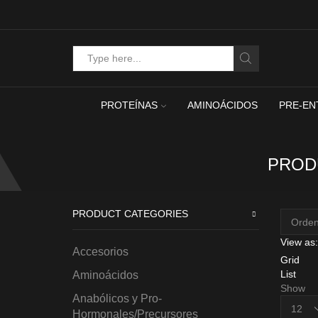
Search
input
PROTEÍNAS
AMINOÁCIDOS
PRE-EN
PROD
PRODUCT CATEGORIES
View as:
Accesorios
Grid
List
Aminoácidos
Show
Anabólicos y Pro-
Product
Hormonales/Precursores
per