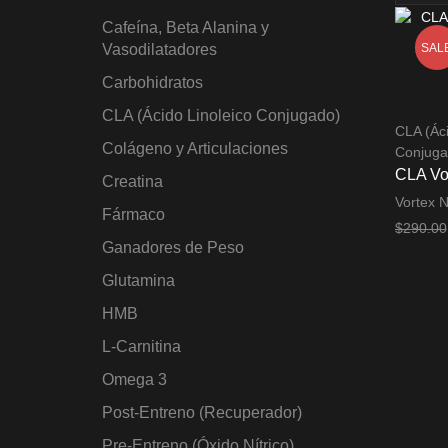
page
Cafeína, Beta Alanina y
SAL
Vasodilatadores
Carbohidratos
CLA (Ácido Linoleico Conjugado)
CLA (Áci
Colágeno y Articulaciones
Conjuga
CLA Vor
Creatina
Vortex N
Fármaco
$
290.00
Ganadores de Peso
Añadir a
Glutamina
HMB
L-Carnitina
Omega 3
Post-Entreno (Recuperador)
Pre-Entreno (Óxido Nítrico)