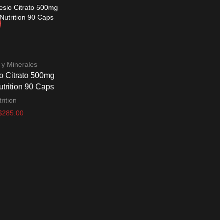
 y Minerales
o Citrato 500mg
utrition 90 Caps
rition
l
El
$
285.00
recio
precio
 carrito
riginal
actual
ra:
es:
315.00.
$285.00.