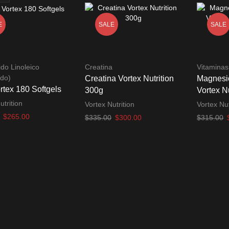
E
SALE
SALE
do Linoleico
Creatina
Vitaminas
do)
Creatina Vortex Nutrition
Magnesi
tex 180 Softgels
300g
Vortex N
utrition
Vortex Nutrition
Vortex Nut
El
El
$
265.00
El
El
E
$
335.00
$
300.00
$
315.00
precio
precio
precio
precio
p
l carrito
Añadir al carrito
Añadir al
original
actual
original
actual
o
era:
es:
era:
es:
e
$290.00.
$265.00.
$335.00.
$300.00.
$