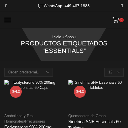
WhatsApp: 449 467 1883
0
Inicio
Shop
PRODUCTOS ETIQUETADOS
“ESSENTIALS”
Products
per
page
SALE
SALE
Anabólicos y Pro-
Quemadores de Grasa
Hormonales/Precursores
Sinefrina SNF Essentials 60
Ecdysterone 90% 200mg