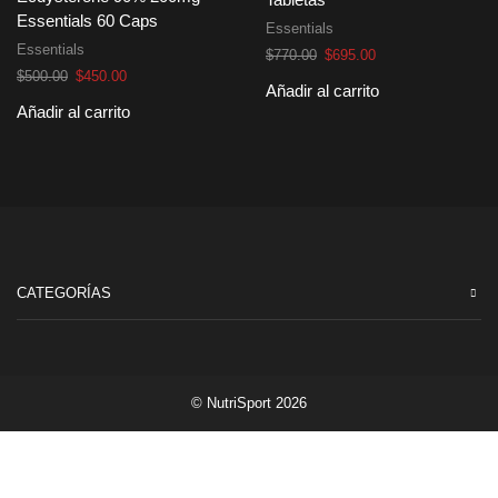
Tabletas
Essentials 60 Caps
Essentials
Essentials
El
El
$
770.00
$
695.00
El
El
precio
precio
$
500.00
$
450.00
Añadir al carrito
precio
precio
original
actual
Añadir al carrito
original
actual
era:
es:
era:
es:
$770.00.
$695.00.
$500.00.
$450.00.
CATEGORÍAS
© NutriSport 2026