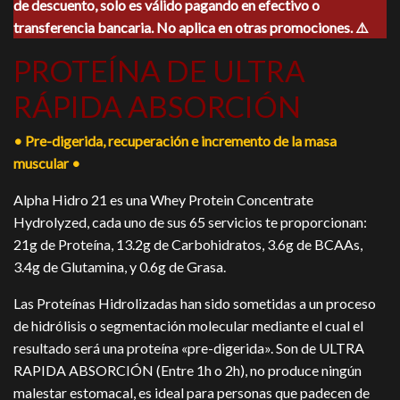
de descuento, solo es válido pagando en efectivo o
era:
es:
$860.00.
$775.00.
transferencia bancaria. No aplica en otras promociones. ⚠️
PROTEÍNA DE ULTRA
RÁPIDA ABSORCIÓN
• Pre-digerida, recuperación e incremento de la masa
muscular •
Alpha Hidro 21 es una Whey Protein Concentrate
Hydrolyzed, cada uno de sus 65 servicios te proporcionan:
21g de Proteína, 13.2g de Carbohidratos, 3.6g de BCAAs,
3.4g de Glutamina, y 0.6g de Grasa.
Las Proteínas Hidrolizadas han sido sometidas a un proceso
de hidrólisis o segmentación molecular mediante el cual el
resultado será una proteína «pre-digerida». Son de ULTRA
RAPIDA ABSORCIÓN (Entre 1h o 2h), no produce ningún
malestar estomacal, es ideal para personas que padecen de