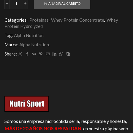
AÑADIR AL CARRITO
Alpha
Hidro
21
Categories:
Proteínas
,
Whey Protein Concentrate
,
Whey
5Lbs
Protein Hydrolyzed
cantidad
Tag:
Alpha Nutrition
Marca:
Alpha Nutrition.
Share:
Somos una empresa hidrocálida seria, responsable y honesta,
MÁS DE 20 AÑOS NOS RESPALDAN
, en nuestra página web