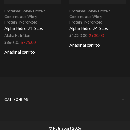
Proteínas
,
Whey Protein
Proteínas
,
Whey Protein
Concentrate
,
Whey
Concentrate
,
Whey
Protein Hydrolyzed
Protein Hydrolyzed
Alpha Hidro 21 5Lbs
Alpha Hidro 24 5Lbs
El
El
Alpha Nutrition
$
1,030.00
$
930.00
precio
precio
El
El
$
860.00
$
775.00
Añadir al carrito
original
actual
precio
precio
Añadir al carrito
era:
es:
original
actual
$1,030.00.
$930.00.
era:
es:
$860.00.
$775.00.
CATEGORÍAS
© NutriSport 2026