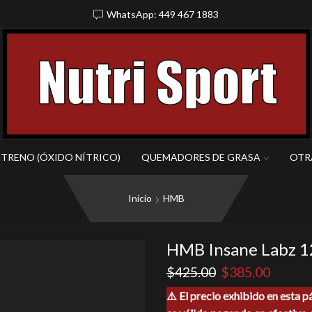
WhatsApp: 449 467 1883
NTRENO (ÓXIDO NÍTRICO)
QUEMADORES DE GRASA
OTR
Inicio
HMB
HMB Insane Labz 1
El
El
$
425.00
$
385.00
precio
precio
⚠️ El precio exhibido en esta p
original
actual