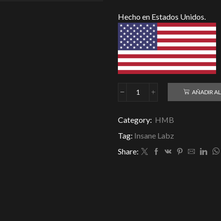
Hecho en Estados Unidos.
AÑADIR AL
HMB
Insane
Labz
Category:
HMB
120
Tag:
Insane Labz
Caps
cantidad
Share: