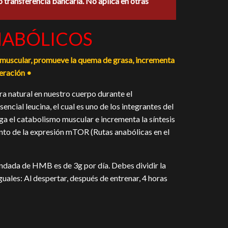
o transferencia bancaria. No aplica en otras
0.
NABÓLICOS
muscular, promueve la quema de grasa, incrementa
peración •
 natural en nuestro cuerpo durante el
cial leucina, el cual es uno de los integrantes del
 el catabolismo muscular e incrementa la síntesis
nto de la expresión mTOR (Rutas anabólicas en el
dada de HMB es de 3g por día. Debes dividir la
iguales: Al despertar, después de entrenar, 4 horas