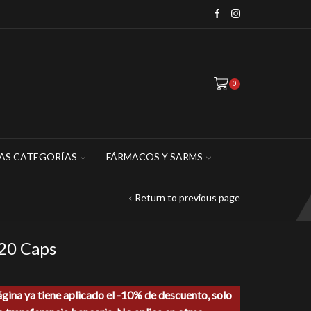
WhatsApp: 449 467 1883
0
AS CATEGORÍAS
FÁRMACOS Y SARMS
Return to previous page
20 Caps
ágina ya tiene aplicado el -10% de descuento, solo