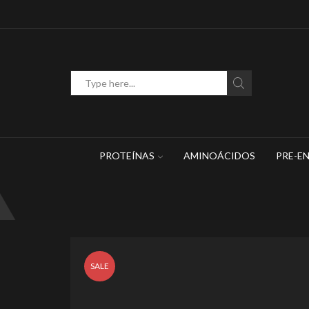
WhatsApp: 449 467 1883
Search
input
PROTEÍNAS
AMINOÁCIDOS
PRE-E
SALE