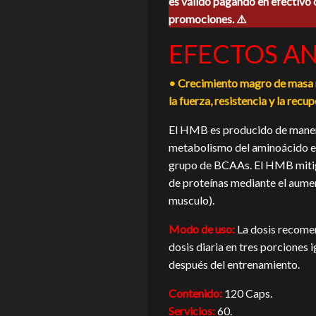
es válido pagando en efectivo 
era:
es:
promociones. ⚠️
$425.00.
$385.0
EFECTOS A
• Crecimiento magro de masa 
la fuerza, resistencia y la recu
El HMB es producido de manera
metabolismo del aminoácido esen
grupo de BCAAs. El HMB mitiga
de proteínas mediante el aume
musculo).
Modo de uso:
La dosis recomen
dosis diaria en tres porciones 
después del entrenamiento.
Contenido:
120 Caps.
Servicios:
60.