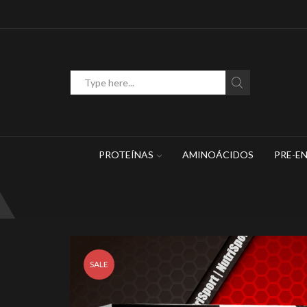
WhatsApp: 449 467 1883
Search
input
PROTEÍNAS
AMINOÁCIDOS
PRE-E
SALE