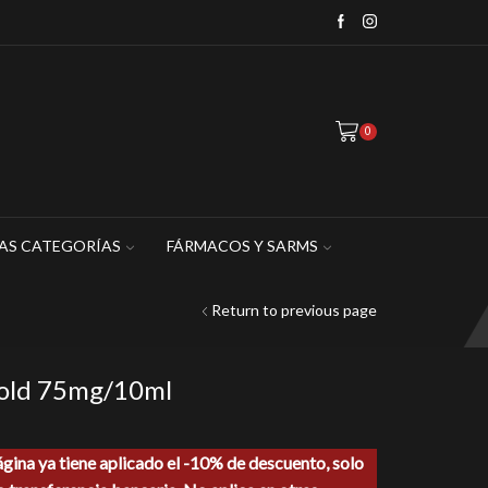
WhatsApp: 449 467 1883
0
AS CATEGORÍAS
FÁRMACOS Y SARMS
Return to previous page
old 75mg/10ml
o
ágina ya tiene aplicado el -10% de descuento, solo
l