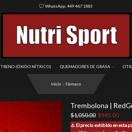
WhatsApp: 449 467 1883
NTRENO (ÓXIDO NÍTRICO)
QUEMADORES DE GRASA
OTR
Inicio
Fármaco
Trembolona | RedG
El
El
$
1,050.00
$
945.00
precio
preci
⚠️ El precio exhibido en esta p
original
actua