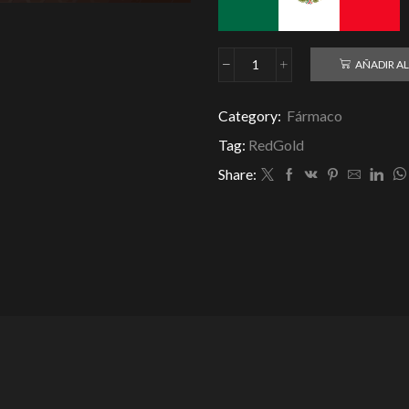
AÑADIR AL
Trembolona
|
RedGold
Category:
Fármaco
75mg/10ml
Tag:
RedGold
cantidad
Share: