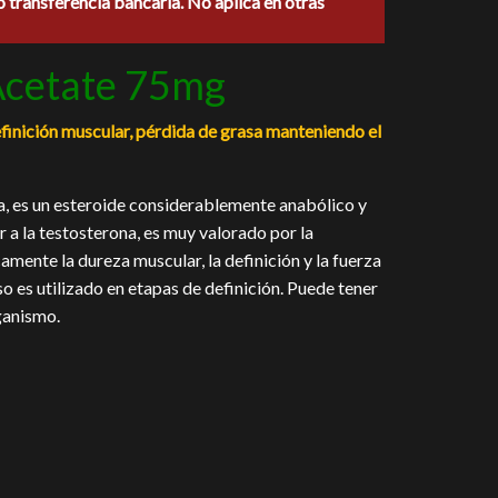
o transferencia bancaria. No aplica en otras
.00.
Acetate 75mg
finición muscular, pérdida de grasa manteniendo el
a, es un esteroide considerablemente anabólico y
a la testosterona, es muy valorado por la
mente la dureza muscular, la definición y la fuerza
eso es utilizado en etapas de definición. Puede tener
rganismo.