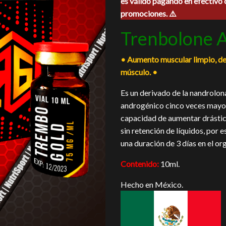
es válido pagando en efectivo 
era:
es:
promociones. ⚠️
$1,050.00.
$945
Trenbolone 
• Aumento muscular limpio, de
músculo. •
Es un derivado de la nandrolon
androgénico cinco veces mayor 
capacidad de aumentar drástica
sin retención de líquidos, por 
una duración de 3 días en el o
Contenido:
10ml.
Hecho en México.