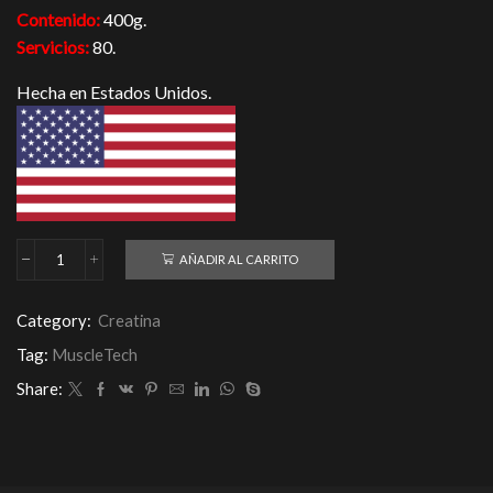
Contenido:
400g.
Servicios:
80.
Hecha en Estados Unidos.
AÑADIR AL CARRITO
Creatina
Platinum
MuscleTech
Category:
Creatina
400g
cantidad
Tag:
MuscleTech
Share: