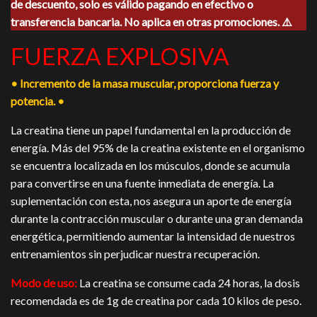
de descuento, solo es válido pagando en efectivo o
era:
es:
$650.00.
$585.00.
transferencia bancaria. No aplica en otras promociones. ⚠️
FUERZA EXPLOSIVA
• Incremento de la masa muscular, proporciona fuerza y
potencia. •
La creatina tiene un papel fundamental en la producción de
energía. Más del 95% de la creatina existente en el organismo
se encuentra localizada en los músculos, donde se acumula
para convertirse en una fuente inmediata de energía. La
suplementación con esta, nos asegura un aporte de energía
durante la contracción muscular o durante una gran demanda
energética, permitiendo aumentar la intensidad de nuestros
entrenamientos sin perjudicar nuestra recuperación.
Modo de uso:
La creatina se consume cada 24 horas, la dosis
recomendada es de 1g de creatina por cada 10 kilos de peso.