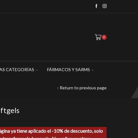
WhatsApp: 449 467 1883
0
AS CATEGORÍAS
FÁRMACOS Y SARMS
Return to previous page
ftgels
ágina ya tiene aplicado el -10% de descuento, solo