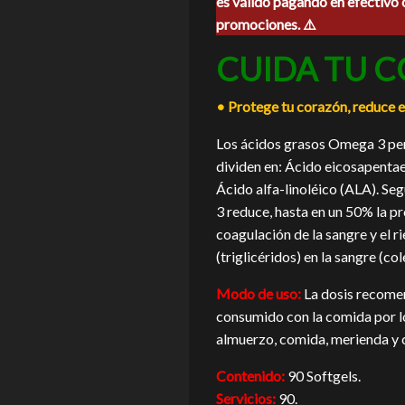
es válido pagando en efectivo 
era:
es:
promociones. ⚠️
$450.00.
$405.0
CUIDA TU 
• Protege tu corazón, reduce e
Los ácidos grasos Omega 3 pert
dividen en: Ácido eicosapent
Ácido alfa-linoléico (ALA). Seg
3 reduce, hasta en un 50% la pr
coagulación de la sangre y el r
(triglicéridos) en la sangre (col
Modo de uso:
La dosis recomen
consumido con la comida por 
almuerzo, comida, merienda y 
Contenido:
90 Softgels.
Servicios:
90.