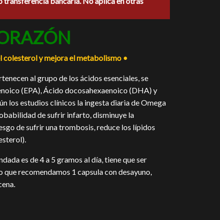
o transferencia bancaria. No aplica en otras
0.
CORAZÓN
l colesterol y mejora el metabolismo •
enecen al grupo de los ácidos esenciales, se
aenoico (EPA), Ácido docosahexaenoico (DHA) y
ún los estudios clínicos la ingesta diaria de Omega
obabilidad de sufrir infarto, disminuye la
iesgo de sufrir una trombosis, reduce los lípidos
esterol).
dada es de 4 a 5 gramos al día, tiene que ser
lo que recomendamos 1 capsula con desayuno,
cena.