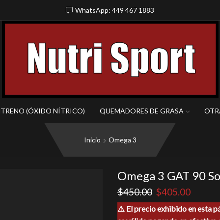
WhatsApp: 449 467 1883
NTRENO (ÓXIDO NÍTRICO)
QUEMADORES DE GRASA
OTR
Inicio
Omega 3
Omega 3 GAT 90 So
El
El
$
450.00
$
405.00
precio
precio
⚠️ El precio exhibido en esta p
original
actual