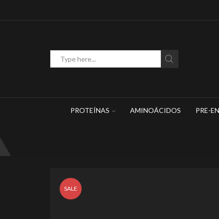
WhatsApp: 449 467 1883
Search
input
PROTEÍNAS
AMINOÁCIDOS
PRE-E
SALE