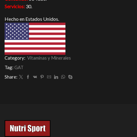
Servicios:
30.
Hecho en Estados Unidos.
Category:
Vitaminas y Minerales
Tag:
GAT
Share: