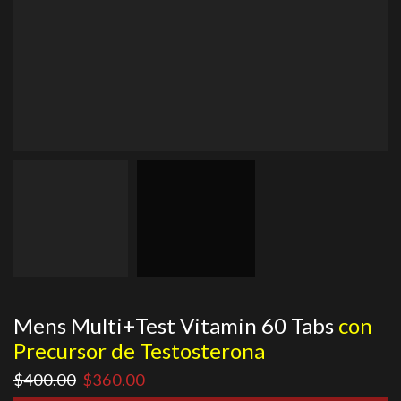
Mens Multi+Test Vitamin 60 Tabs
con
Precursor de Testosterona
El
El
$
400.00
$
360.00
precio
precio