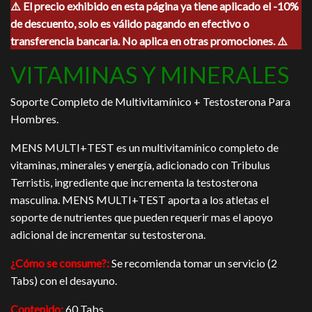
⚠️ El precio exhibido en esta página ya tiene aplicado el -10%
original
actual
de descuento, solo es válido pagando en efectivo o
era:
es:
$400.00.
$360.00.
transferencia bancaria. No aplica en otras promociones. ⚠️
VITAMINAS Y MINERALES
Soporte Completo de Multivitamínico + Testosterona Para
Hombres.
MENS MULTI+TEST es un multivitamínico completo de
vitaminas, minerales y energía, adicionado con Tribulus
Terristis, ingrediente que incrementa la testosterona
masculina. MENS MULTI+TEST aporta a los atletas el
soporte de nutrientes que pueden requerir mas el apoyo
adicional de incrementar su testosterona.
¿Cómo se consume?:
Se recomienda tomar un servicio (2
Tabs) con el desayuno.
Contenido:
60 Tabs.