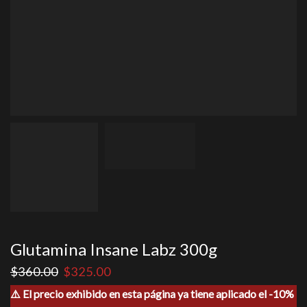
Glutamina Insane Labz 300g
El
El
$
360.00
$
325.00
precio
precio
⚠️ El precio exhibido en esta página ya tiene aplicado el -10%
original
actual