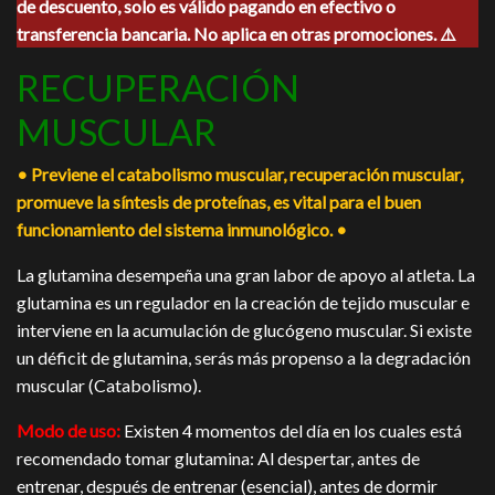
de descuento, solo es válido pagando en efectivo o
era:
es:
$360.00.
$325.00.
transferencia bancaria. No aplica en otras promociones. ⚠️
RECUPERACIÓN
MUSCULAR
• Previene el catabolismo muscular, recuperación muscular,
promueve la síntesis de proteínas, es vital para el buen
funcionamiento del sistema inmunológico. •
La glutamina desempeña una gran labor de apoyo al atleta. La
glutamina es un regulador en la creación de tejido muscular e
interviene en la acumulación de glucógeno muscular. Si existe
un déficit de glutamina, serás más propenso a la degradación
muscular (Catabolismo).
Modo de uso:
Existen 4 momentos del día en los cuales está
recomendado tomar glutamina: Al despertar, antes de
entrenar, después de entrenar (esencial), antes de dormir