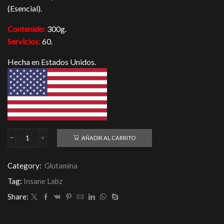
(Esencial).
Contenido:
300g.
Servicios:
60.
Hecha en Estados Unidos.
AÑADIR AL CARRITO
Glutamina
Insane
Labz
Category:
Glutamina
300g
cantidad
Tag:
Insane Labz
Share: