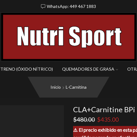
WhatsApp: 449 467 1883
NTRENO (ÓXIDO NÍTRICO)
QUEMADORES DE GRASA
OTR
Inicio
L-Carnitina
CLA+Carnitine BPi
El
El
$
480.00
$
435.00
precio
precio
⚠️ El precio exhibido en esta p
original
actual