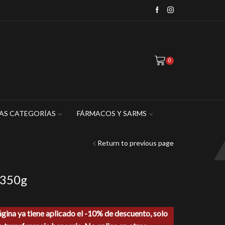
WhatsApp: 449 467 1883
0
AS CATEGORÍAS
FÁRMACOS Y SARMS
Return to previous page
 350g
ágina ya tiene aplicado el -10% de descuento, solo