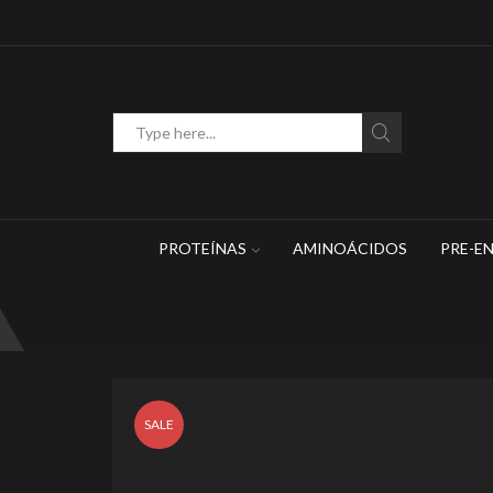
WhatsApp: 449 467 1883
Search
input
PROTEÍNAS
AMINOÁCIDOS
PRE-E
SALE