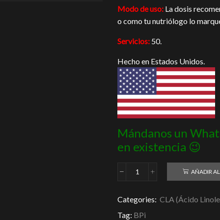
Modo de uso:
La dosis recomen
o como tu nutriólogo lo marqu
Servicios:
50.
Hecho en Estados Unidos.
Mándanos un Whats
en existencia 😉
AÑADIR AL
CLA+Carnitine
BPi
350g
Categories:
CLA (Ácido Linol
cantidad
Tag:
BPi