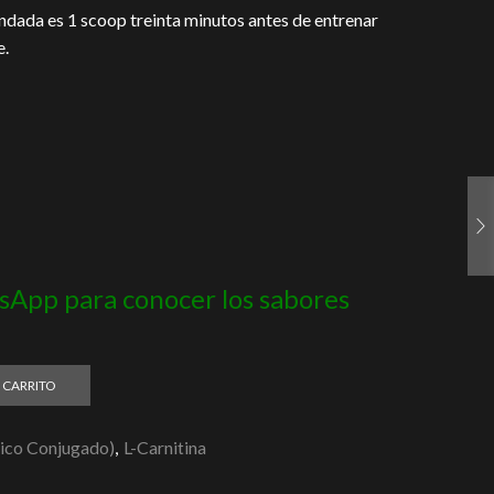
dada es 1 scoop treinta minutos antes de entrenar
e.
App para conocer los sabores
 CARRITO
eico Conjugado)
,
L-Carnitina