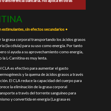
o transferencia bancaria. No aplica en otras
0.
ITINA
in estimulantes, sin efectos secundarios •
r la grasa corporal transportando los ácidos grasos
ria (la célula) para su uso como energía. Por tanto
 pero si ayuda a su aprovechamiento como energía,
la L-Carnitina es muy lenta.
l CLA es efectivo para aumentar el gasto
ermogénesis y la quema de ácidos grasos a través
ción. El CLA reduce la capacidad del cuerpo para
rece la eliminación de la grasa corporal
ransporte a través del torrente sanguíneo para
ismo y convertida en energía (La grasa es