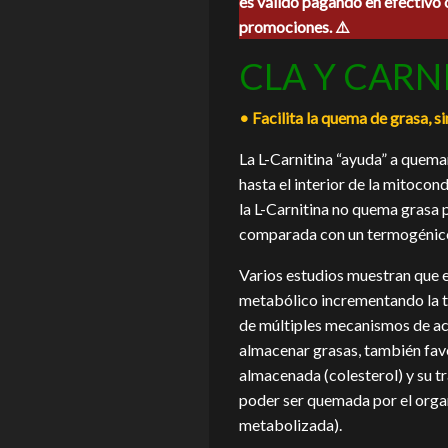
es válido pagando en efectivo 
era:
es:
promociones. ⚠️
$480.00.
$435.0
CLA Y CARN
• Facilita la quema de grasa, s
La L-Carnitina “ayuda” a quema
hasta el interior de la mitocond
la L-Carnitina no quema grasa
comparada con un termogénico 
Varios estudios muestran que e
metabólico incrementando la t
de múltiples mecanismos de ac
almacenar grasas, también favo
almacenada (colesterol) y su t
poder ser quemada por el organ
metabolizada).