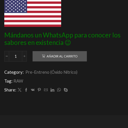
Mándanos un WhatsApp para conocer los
sabores en existencia 😉
AÑADIR AL CARRITO
CBUM
Thuper
Thavage
Category:
Pre-Entreno (Óxido Nítrico)
20
Servs
Tag:
RAW
/
FUERTE
Share:
cantidad