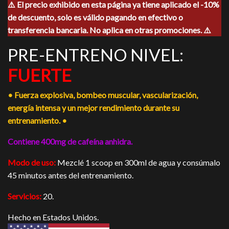
⚠️ El precio exhibido en esta página ya tiene aplicado el -10%
original
actual
de descuento, solo es válido pagando en efectivo o
era:
es:
$885.00.
$800.00.
transferencia bancaria. No aplica en otras promociones. ⚠️
PRE-ENTRENO NIVEL:
FUERTE
• Fuerza explosiva, bombeo muscular, vascularización,
energía intensa y un mejor rendimiento durante su
entrenamiento. •
Contiene 400mg de cafeína anhidra.
Modo de uso:
Mezclé 1 scoop en 300ml de agua y consúmalo
45 minutos antes del entrenamiento.
Servicios:
20.
Hecho en Estados Unidos.