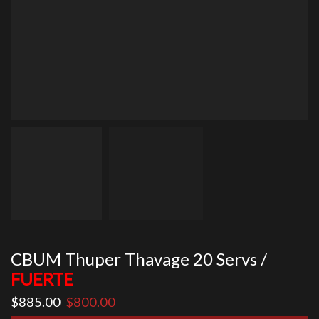
CBUM Thuper Thavage 20 Servs /
FUERTE
El
El
$
885.00
$
800.00
precio
precio