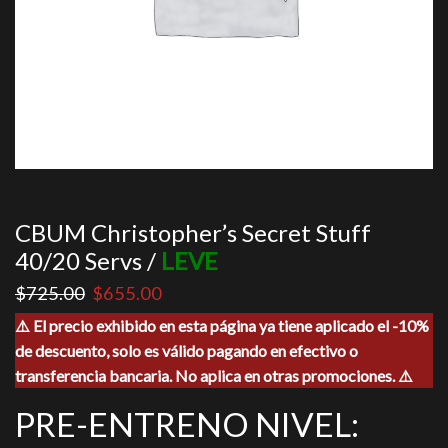
CBUM Christopher’s Secret Stuff
40/20 Servs /
LEVE
El
El
$
725.00
$
655.00
precio
precio
⚠️ El precio exhibido en esta página ya tiene aplicado el -10%
original
actual
de descuento, solo es válido pagando en efectivo o
era:
es:
$725.00.
$655.00.
transferencia bancaria. No aplica en otras promociones. ⚠️
PRE-ENTRENO NIVEL: