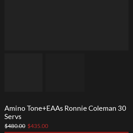
Amino Tone+EAAs Ronnie Coleman 30
Servs
El
El
$
480.00
$
435.00
precio
precio