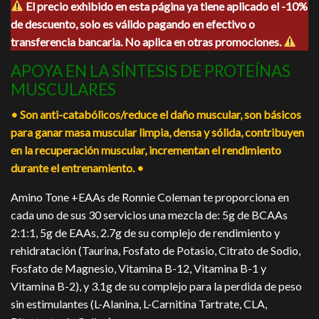
El precio exhibido en esta página ya tiene aplicado el -10%
original
actual
de descuento, solo es válido pagando en efectivo o
era:
es:
$480.00.
$435.00.
transferencia bancaria. No aplica en otras promociones.
APOYA EN LA SÍNTESIS DE PROTEÍNAS
MUSCULARES
• Son anti-catabólicos/reduce el daño muscular, son básicos
para ganar masa muscular limpia, densa y sólida, contribuyen
en la recuperación muscular, incrementan el rendimiento
durante el entrenamiento. •
Amino Tone +EAAs de Ronnie Coleman te proporciona en
cada uno de sus 30 servicios una mezcla de: 5g de BCAAs
2:1:1, 5g de EAAs, 2.7g de su complejo de rendimiento y
rehidratación (Taurina, Fosfato de Potasio, Citrato de Sodio,
Fosfato de Magnesio, Vitamina B-12, Vitamina B-1 y
Vitamina B-2), y 3.1g de su complejo para la perdida de peso
sin estimulantes (L-Alanina, L-Carnitina Tartrate, CLA,