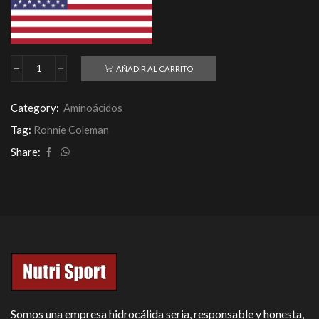
AÑADIR AL CARRITO
Amino
Tone+EAAs
Ronnie
Category:
Aminoácidos
Coleman
30
Tag:
Ronnie Coleman
Servs
cantidad
Share:
Somos una empresa hidrocálida seria, responsable y honesta,