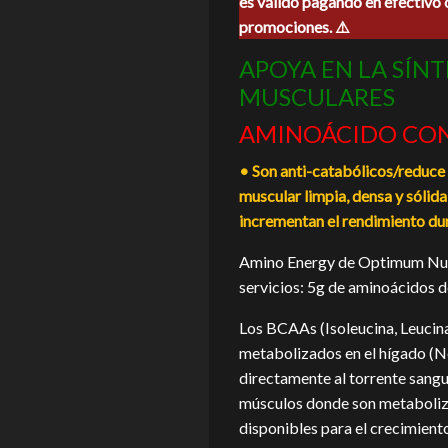
es válido pagando en efectivo 
era:
es:
promociones. ⚠️
$500.00.
$450.0
APOYA EN LA SÍNT
MUSCULARES
AMINOÁCIDO CON
• Son anti-catabólicos/reduce
muscular limpia, densa y sólida
incrementan el rendimiento dur
Amino Energy de Optimum Nutr
servicios: 5g de aminoácidos d
Los BCAAs (Isoleucina, Leucina 
metabolizados en el hígado (No
directamente al torrente sangu
músculos donde son metaboliz
disponibles para el crecimient