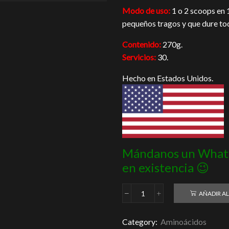
Modo de uso:
1 o 2 scoops en 
pequeños tragos y que dure tod
Contenido:
270g.
Servicios:
30.
Hecho en Estados Unidos.
Mándanos un Whats
en existencia 😉
AÑADIR AL
Amino
Energy
ON
Category:
Aminoácidos
30