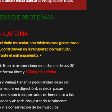
o transferencia bancaria. No aplica en otras
0.
ESIS DE PROTEÍNAS
 CAFEÍNA
 el daño muscular, son básicos para ganar masa
, contribuyen en la recuperación muscular,
ante el entrenamiento. •
ition te proporciona en cada uno de sus 30
e forma libre y
100mg de cafeína
.
y Valina) tienen la peculiaridad de no ser
 requieren digestión), es decir, pasan
íneo y son transportados de inmediato a los
ados y absorbidos, estando totalmente
o y la conservación de los músculos.