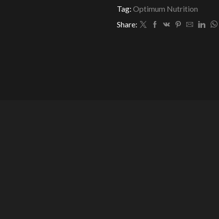
Tag:
Optimum Nutrition
Servs
CONTIENE
Share:
CAFEÍNA
cantidad