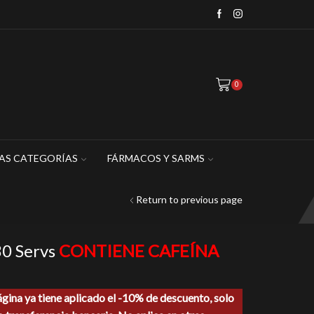
WhatsApp: 449 467 1883
0
AS CATEGORÍAS
FÁRMACOS Y SARMS
Return to previous page
0 Servs
CONTIENE CAFEÍNA
ágina ya tiene aplicado el -10% de descuento, solo