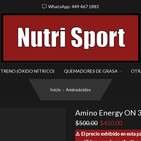
WhatsApp: 449 467 1883
NTRENO (ÓXIDO NÍTRICO)
QUEMADORES DE GRASA
OTR
Inicio
Aminoácidos
Amino Energy ON 3
El
El
$
500.00
$
450.00
precio
precio
⚠️ El precio exhibido en esta p
original
actual