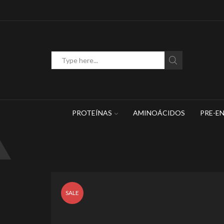
WhatsApp: 449 467 1883
Search
input
PROTEÍNAS
AMINOÁCIDOS
PRE-E
SALE