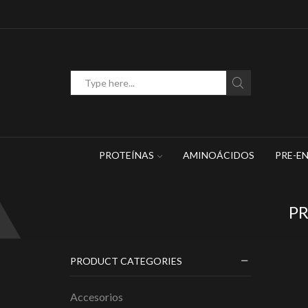
WhatsApp: 449 467 1883
Search
input
PROTEÍNAS
AMINOÁCIDOS
PRE-E
P
PRODUCT CATEGORIES
Accesorios