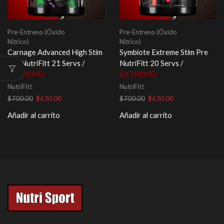
Pre-Entreno (Óxido
Pre-Entreno (Óxido
Nítrico)
Nítrico)
Carnage Advanced High Stim
Symbiote Extreme Stim Pre
Pre NutriFitt 21 Servs /
NutriFitt 20 Servs /
EXTREMO
EXTREMO
NutriFitt
NutriFitt
El
El
El
El
$
700.00
$
630.00
$
700.00
$
630.00
precio
precio
precio
precio
Añadir al carrito
Añadir al carrito
original
actual
original
actual
era:
es:
era:
es:
$700.00.
$630.00.
$700.00.
$630.00.