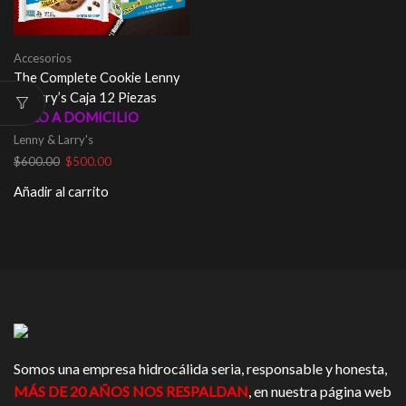
Accesorios
The Complete Cookie Lenny
& Larry’s Caja 12 Piezas
SOLO A DOMICILIO
Lenny & Larry's
El
El
$
600.00
$
500.00
precio
precio
Añadir al carrito
original
actual
era:
es:
$600.00.
$500.00.
Somos una empresa hidrocálida seria, responsable y honesta,
MÁS DE 20 AÑOS NOS RESPALDAN
, en nuestra página web