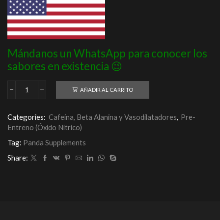
Mándanos un WhatsApp para conocer los
sabores en existencia 😉
AÑADIR AL CARRITO
Panda
Pump
Juice
Categories:
Cafeína, Beta Alanina y Vasodilatadores
,
Pre-
(Glycerol)
Entreno (Óxido Nítrico)
16
OZ
Tag:
Panda Supplements
/
SIN
Share:
ESTIMULANTES
cantidad