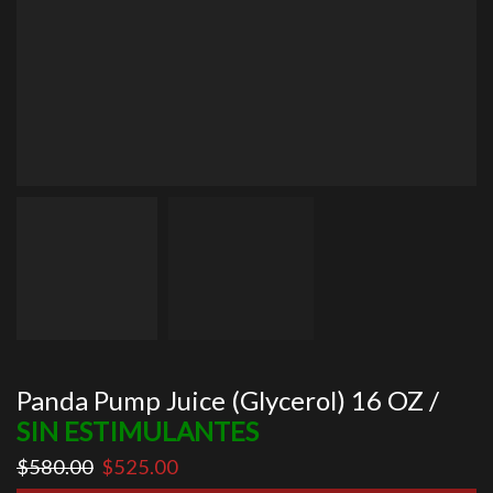
Panda Pump Juice (Glycerol) 16 OZ /
SIN ESTIMULANTES
El
El
$
580.00
$
525.00
precio
precio