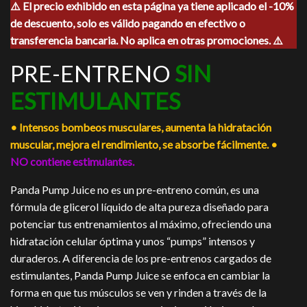
⚠️ El precio exhibido en esta página ya tiene aplicado el -10%
original
actual
de descuento, solo es válido pagando en efectivo o
era:
es:
$580.00.
$525.00.
transferencia bancaria. No aplica en otras promociones. ⚠️
PRE-ENTRENO
SIN
ESTIMULANTES
• Intensos bombeos musculares, aumenta la hidratación
muscular, mejora el rendimiento, se absorbe fácilmente. •
NO contiene estimulantes.
Panda Pump Juice no es un pre-entreno común, es una
fórmula de glicerol líquido de alta pureza diseñado para
potenciar tus entrenamientos al máximo, ofreciendo una
hidratación celular óptima y unos “pumps” intensos y
duraderos. A diferencia de los pre-entrenos cargados de
estimulantes, Panda Pump Juice se enfoca en cambiar la
forma en que tus músculos se ven y rinden a través de la