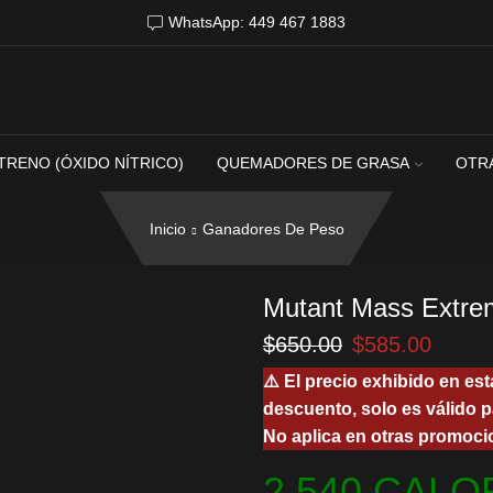
WhatsApp: 449 467 1883
TRENO (ÓXIDO NÍTRICO)
QUEMADORES DE GRASA
OTR
Inicio
Ganadores De Peso
Mutant Mass Extre
El
El
$
650.00
$
585.00
precio
precio
⚠️ El precio exhibido en est
original
actual
descuento, solo es válido p
era:
es:
No aplica en otras promoci
$650.00.
$585.
2,540 CALO