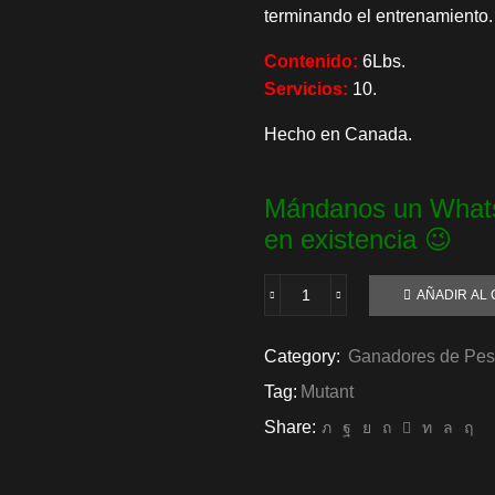
terminando el entrenamiento.
Contenido:
6Lbs.
Servicios:
10.
Hecho en Canada.
Mándanos un Whats
en existencia 😉
AÑADIR AL 
Mutant
Mass
Extreme
Category:
Ganadores de Pe
2500
Tag:
Mutant
6Lbs
cantidad
Share: