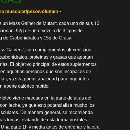
sa muscular/peso/volumen •
 un Mass Gainer de Mutant, cada uno de sus 10
rcionan: 92g de una mezcla de 3 tipos de
0g de Carbohidratos y 15g de Grasa.
ss Gainers”, son complementos alimenticios
arbohidratos, proteínas y grasas que aportan
ías. El objetivo principal de estos suplementos
l en aquellas personas que son incapaces de
ias, ya sea por incapacidad para ingerir los
n aporte calórico rápido.
pleo viene marcada en la parte de atrás del
 con leche, ya que esto potencializa mucho los
usculares. De manera general, se recomienda
arias tomas, evitando de esta forma posibles
 Una parte 1h y media antes de entrenar y la otra