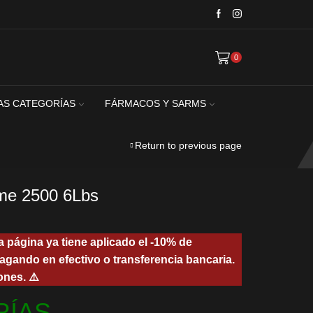
0
AS CATEGORÍAS
FÁRMACOS Y SARMS
Return to previous page
me 2500 6Lbs
a página ya tiene aplicado el -10% de
agando en efectivo o transferencia bancaria.
ones. ⚠️
00.
RÍAS