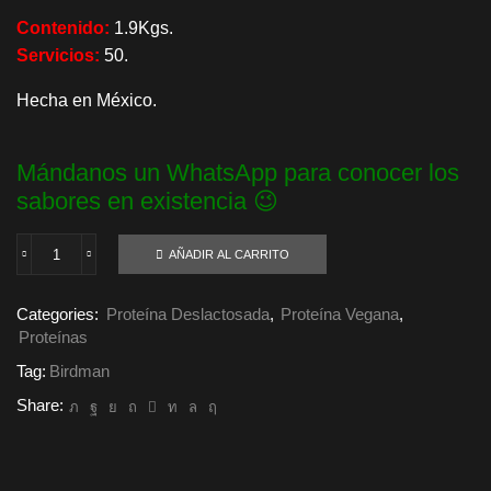
Contenido:
1.9Kgs.
Servicios:
50.
Hecha en México.
Mándanos un WhatsApp para conocer los
sabores en existencia 😉
AÑADIR AL CARRITO
Falcon
Performance
Birdman
Categories:
Proteína Deslactosada
,
Proteína Vegana
,
1.9Kgs
Proteínas
SOLO
EN
Tag:
Birdman
SUC
NORTE,
Share:
CENTRO
O
A
DOMICILIO