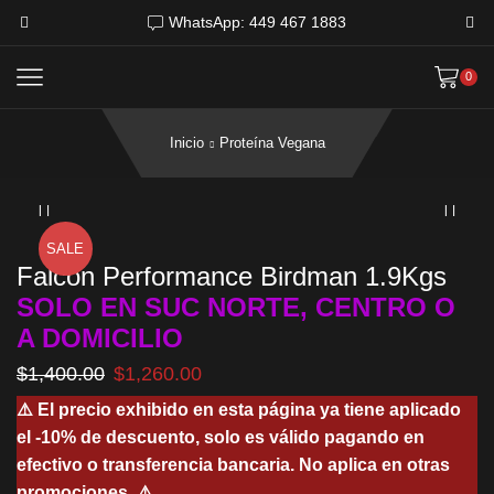
WhatsApp: 449 467 1883
0
Inicio
Proteína Vegana
SALE
Falcon Performance Birdman 1.9Kgs
SOLO EN SUC NORTE, CENTRO O
A DOMICILIO
El
El
$
1,400.00
$
1,260.00
precio
precio
⚠️ El precio exhibido en esta página ya tiene aplicado
original
actual
el -10% de descuento, solo es válido pagando en
era:
es:
$1,400.00.
$1,260.00.
efectivo o transferencia bancaria. No aplica en otras
promociones. ⚠️