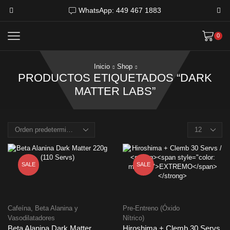
WhatsApp: 449 467 1883
0
Inicio
Shop
PRODUCTOS ETIQUETADOS “DARK
MATTER LABS”
Products
per
page
SALE
SALE
Cafeína, Beta Alanina y
Pre-Entreno (Óxido
Vasodilatadores
Nítrico)
Beta Alanina Dark Matter
Hiroshima + Clemb 30 Servs