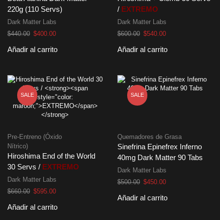
220g (110 Servs)
/
EXTREMO
Dark Matter Labs
Dark Matter Labs
El
El
El
El
$
440.00
$
400.00
$
600.00
$
540.00
precio
precio
precio
precio
Añadir al carrito
Añadir al carrito
original
actual
original
actual
era:
es:
era:
es:
$440.00.
$400.00.
$600.00.
$540.00.
SALE
SALE
Pre-Entreno (Óxido
Quemadores de Grasa
Nítrico)
Sinefrina Epinefrex Inferno
Hiroshima End of the World
40mg Dark Matter 90 Tabs
30 Servs /
EXTREMO
Dark Matter Labs
Dark Matter Labs
El
El
$
500.00
$
450.00
El
El
precio
precio
$
660.00
$
595.00
Añadir al carrito
precio
precio
original
actual
Añadir al carrito
original
actual
era:
es:
era:
es:
$500.00.
$450.00.